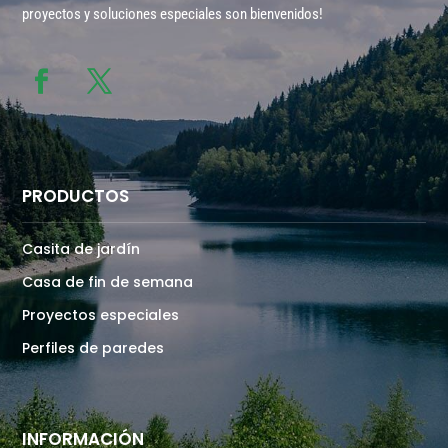
proyectos y soluciones especiales son bienvenidos!
PRODUCTOS
Casita de jardín
Casa de fin de semana
Proyectos especiales
Perfiles de paredes
INFORMACIÓN